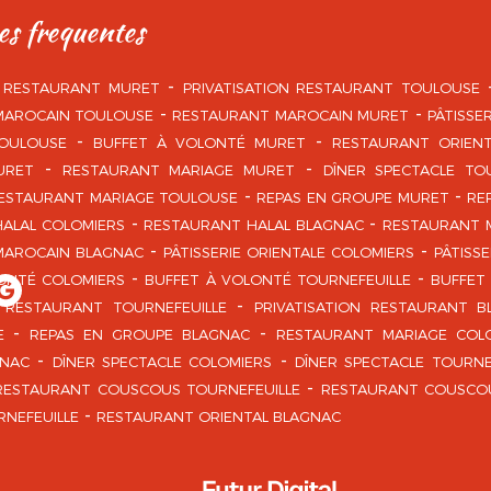
es frequentes
N RESTAURANT MURET
PRIVATISATION RESTAURANT TOULOUSE
MAROCAIN TOULOUSE
RESTAURANT MAROCAIN MURET
PÂTISSE
OULOUSE
BUFFET À VOLONTÉ MURET
RESTAURANT ORIEN
URET
RESTAURANT MARIAGE MURET
DÎNER SPECTACLE TO
ESTAURANT MARIAGE TOULOUSE
REPAS EN GROUPE MURET
RE
ALAL COLOMIERS
RESTAURANT HALAL BLAGNAC
RESTAURANT 
MAROCAIN BLAGNAC
PÂTISSERIE ORIENTALE COLOMIERS
PÂTISS
ONTÉ COLOMIERS
BUFFET À VOLONTÉ TOURNEFEUILLE
BUFFET
N RESTAURANT TOURNEFEUILLE
PRIVATISATION RESTAURANT B
E
REPAS EN GROUPE BLAGNAC
RESTAURANT MARIAGE COL
GNAC
DÎNER SPECTACLE COLOMIERS
DÎNER SPECTACLE TOURNE
RESTAURANT COUSCOUS TOURNEFEUILLE
RESTAURANT COUSCO
RNEFEUILLE
RESTAURANT ORIENTAL BLAGNAC