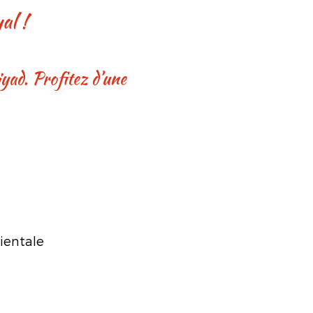
yal !
ientale