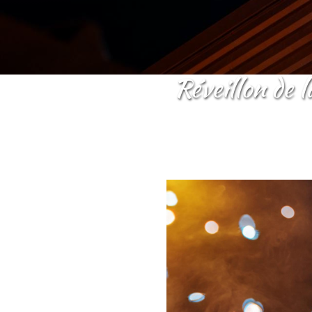
réveillon de la saint-sylvestre 2025 – une nuit royale à ne