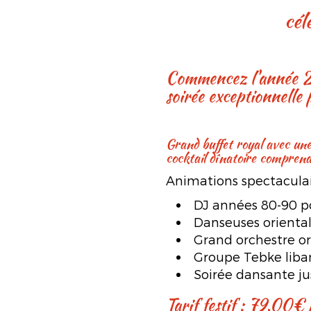
célé
Commencez l'année 2025 en beauté avec notre réveillon royal au Riyad. Profitez d’une
soirée exceptionnelle 
grand buffet royal avec une
cocktail dînatoire comprenan
Animations spectaculai
DJ années 80-90 po
Danseuses oriental
Grand orchestre or
Groupe Tebke liban
Soirée dansante jus
Tarif festif : 79,00€