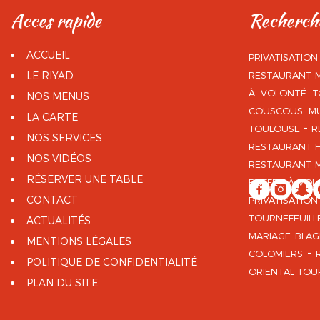
acces rapide
recherch
ACCUEIL
PRIVATISATIO
LE RIYAD
RESTAURANT 
À VOLONTÉ T
NOS MENUS
COUSCOUS M
LA CARTE
TOULOUSE
R
NOS SERVICES
RESTAURANT H
NOS VIDÉOS
RESTAURANT 
RÉSERVER UNE TABLE
BUFFET À VOL
CONTACT
PRIVATISATIO
TOURNEFEUILL
ACTUALITÉS
MARIAGE BLA
MENTIONS LÉGALES
COLOMIERS
POLITIQUE DE CONFIDENTIALITÉ
ORIENTAL TOU
PLAN DU SITE